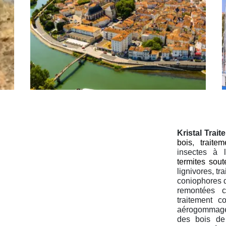
Kristal Trai
bois
,
traite
insectes à 
termites sout
lignivores, tr
coniophores 
remontées ca
traitement c
aérogommage,
des bois de 