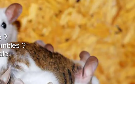
e ?
ombles ?
ale.