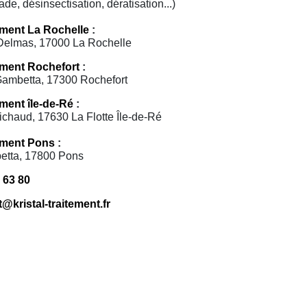
de, désinsectisation, dératisation...)
tement La Rochelle
:
Delmas, 17000 La Rochelle
tement Rochefort
:
ambetta, 17300 Rochefort
ement île-de-Ré
:
ichaud, 17630 La Flotte Île-de-Ré
tement Pons
:
etta, 17800 Pons
 63 80
@kristal-traitement.fr