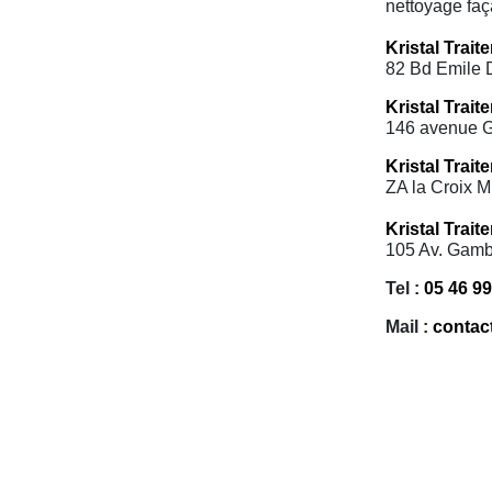
nettoyage faça
Kristal Trai
82 Bd Emile 
Kristal Trai
146 avenue G
Kristal Trait
ZA la Croix M
Kristal Trai
105 Av. Gamb
Tel :
05 46 99
Mail :
contact