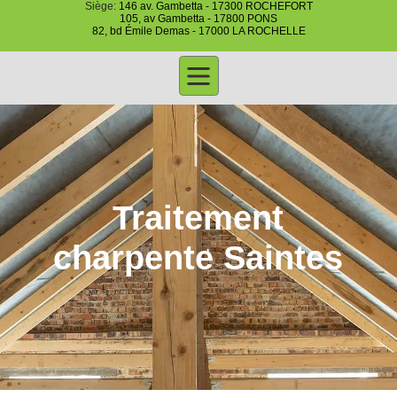
Siège:
146 av. Gambetta - 17300 ROCHEFORT
105, av Gambetta - 17800 PONS
82, bd Émile Demas - 17000 LA ROCHELLE
Traitement
charpente Saintes