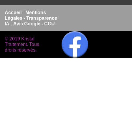
Accueil
-
Mentions
Légales -
Transparence
IA
-
Avis Google -
CGU
© 2019 Kristal
Traitement. Tous
droits réservés.