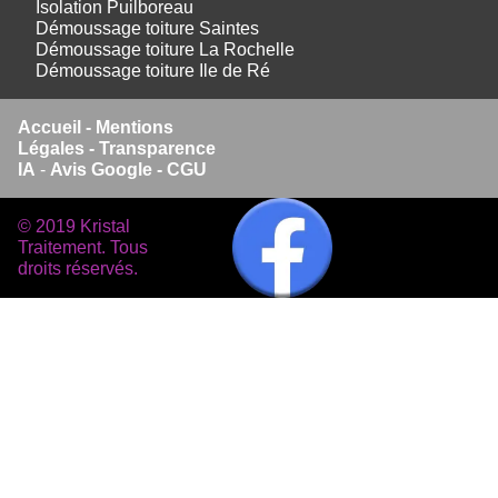
Isolation Puilboreau
Démoussage toiture Saintes
Démoussage toiture La Rochelle
Démoussage toiture Ile de Ré
Accueil
-
Mentions
Légales -
Transparence
IA
-
Avis Google -
CGU
© 2019 Kristal
Traitement. Tous
droits réservés.