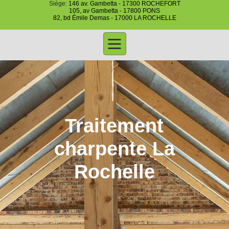
Siège:
146 av. Gambetta - 17300 ROCHEFORT
105, av Gambetta - 17800 PONS
82, bd Émile Demas - 17000 LA ROCHELLE
Traitement
charpente La
Rochelle