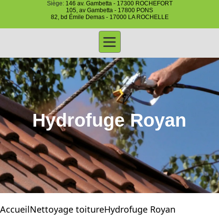
Siège:
146 av. Gambetta - 17300 ROCHEFORT
105, av Gambetta - 17800 PONS
82, bd Émile Demas - 17000 LA ROCHELLE
Hydrofuge Royan
Accueil
Nettoyage toiture
Hydrofuge Royan