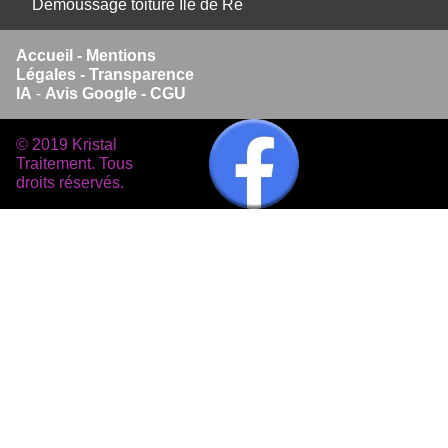
Démoussage toiture Ile de Ré
Accueil
-
Mentions
Légales -
Transparence
IA
-
Avis Google -
CGU
© 2019 Kristal
Traitement. Tous
droits réservés.