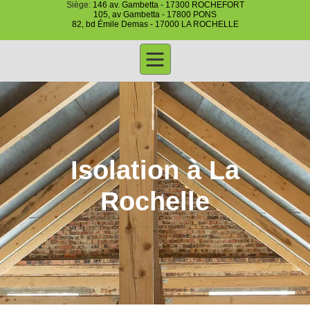
Siège:
146 av. Gambetta - 17300 ROCHEFORT
105, av Gambetta - 17800 PONS
82, bd Émile Demas - 17000 LA ROCHELLE
Isolation à La
Rochelle