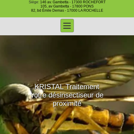
Siège:
146 av. Gambetta - 17300 ROCHEFORT
105, av Gambetta - 17800 PONS
82, bd Émile Demas - 17000 LA ROCHELLE
KRISTAL Traitement
votre désinsectiseur de
proximité