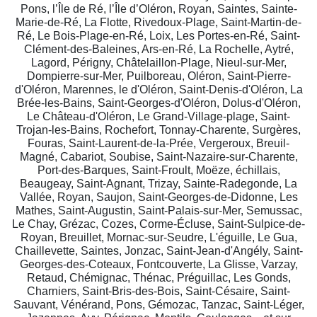
Pons, l’Île de Ré, l’Île d’Oléron, Royan, Saintes, Sainte-
Marie-de-Ré, La Flotte, Rivedoux-Plage, Saint-Martin-de-
Ré, Le Bois-Plage-en-Ré, Loix, Les Portes-en-Ré, Saint-
Clément-des-Baleines, Ars-en-Ré, La Rochelle, Aytré,
Lagord, Périgny, Châtelaillon-Plage, Nieul-sur-Mer,
Dompierre-sur-Mer, Puilboreau, Oléron, Saint-Pierre-
d'Oléron, Marennes, le d'Oléron, Saint-Denis-d'Oléron, La
Brée-les-Bains, Saint-Georges-d'Oléron, Dolus-d'Oléron,
Le Château-d'Oléron, Le Grand-Village-plage, Saint-
Trojan-les-Bains, Rochefort, Tonnay-Charente, Surgères,
Fouras, Saint-Laurent-de-la-Prée, Vergeroux, Breuil-
Magné, Cabariot, Soubise, Saint-Nazaire-sur-Charente,
Port-des-Barques, Saint-Froult, Moëze, échillais,
Beaugeay, Saint-Agnant, Trizay, Sainte-Radegonde, La
Vallée, Royan, Saujon, Saint-Georges-de-Didonne, Les
Mathes, Saint-Augustin, Saint-Palais-sur-Mer, Semussac,
Le Chay, Grézac, Cozes, Corme-Écluse, Saint-Sulpice-de-
Royan, Breuillet, Mornac-sur-Seudre, L'éguille, Le Gua,
Chaillevette, Saintes, Jonzac, Saint-Jean-d'Angély, Saint-
Georges-des-Coteaux, Fontcouverte, La Glisse, Varzay,
Retaud, Chémignac, Thénac, Préguillac, Les Gonds,
Charniers, Saint-Bris-des-Bois, Saint-Césaire, Saint-
Sauvant, Vénérand, Pons, Gémozac, Tanzac, Saint-Léger,