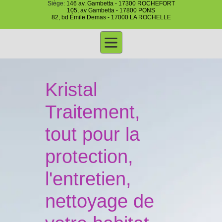
Siège:
146 av. Gambetta - 17300 ROCHEFORT
105, av Gambetta - 17800 PONS
82, bd Émile Demas - 17000 LA ROCHELLE
Kristal
Traitement,
tout pour la
protection,
l'entretien,
nettoyage de