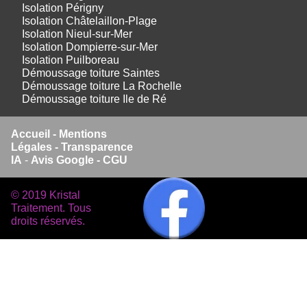
Isolation Périgny
Isolation Châtelaillon-Plage
Isolation Nieul-sur-Mer
Isolation Dompierre-sur-Mer
Isolation Puilboreau
Démoussage toiture Saintes
Démoussage toiture La Rochelle
Démoussage toiture Ile de Ré
Accueil
-
Mentions
Légales -
Transparence
IA
-
Avis Google -
CGU
© 2019 Kristal
Traitement. Tous
droits réservés.