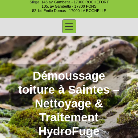
Siège:
146 av. Gambetta - 17300 ROCHEFORT
105, av Gambetta - 17800 PONS
82, bd Émile Demas - 17000 LA ROCHELLE
Démoussage
toiture à Saintes –
Nettoyage &
Traitement
HydroFuge