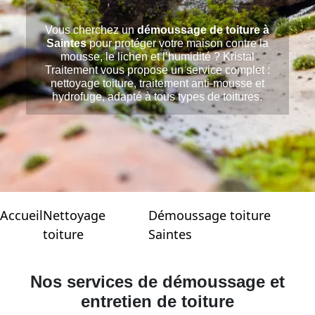
Vous cherchez un
démoussage de toiture à
Saintes
pour protéger votre maison contre la
mousse, le lichen et l’humidité ? Kristal
Traitement vous propose un service complet :
nettoyage toiture, traitement anti-mousse et
hydrofuge, adapté à tous types de toitures.
Accueil
Nettoyage
Démoussage toiture
toiture
Saintes
Nos services de démoussage et
entretien de toiture