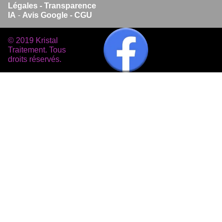
Légales -
Transparence
IA
-
Avis Google -
CGU
© 2019 Kristal
Traitement. Tous
droits réservés.