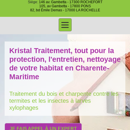
Siège:
146 av. Gambetta - 17300 ROCHEFORT
105, av Gambetta - 17800 PONS
82, bd Émile Demas - 17000 LA ROCHELLE
Kristal Traitement, tout pour la
protection, l'entretien, nettoyage
de votre habitat en Charente-
Maritime
Traitement du bois et charpente contre les
termites et les insectes à larves
xylophages
JE FAIS APPEL À UN EXPERT